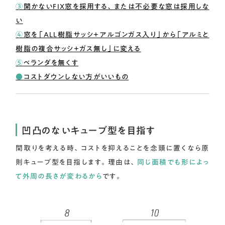
③
開かないFIX窓を採用する、または不必要な窓は採用しな
い
④
窓を「ALL樹脂サッシ＋アルゴンガス入り」から「アルミと
樹脂の複合サッシ＋ガス無し」に変える
⑤
ベランダを無くす
●
コストダウンしない方がいいもの
凹凸のないキューブ型を目指す
間取りを考える時、コストを抑えることを念頭に置くなら原
則キューブ型を目指します。理由は、
同じ面積でも形によっ
て外周の長さが変わるから
です。