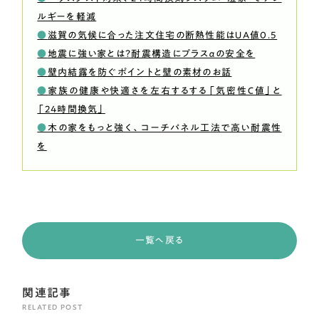
ルギーを軽減
●
滋賀の気候に合った注文住宅の断熱性能はUA値0.5
●
地震に強い家とは？耐震構造にプラスαの安全を
●
壁内結露を防ぐポイントと壁の素材のお話
●
家族の健康や快適さを左右するする「気密性C値」と
「24時間換気」
●
木の家をもっと強く、コーチパネル工法で高い耐震性
を
一覧へ戻る
関連記事
RELATED POST